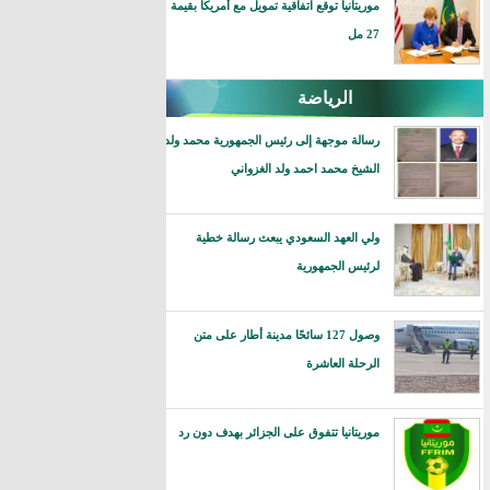
موريتانيا توقع اتفاقية تمويل مع أمريكا بقيمة
27 مل
الرياضة
رسالة موجهة إلى رئيس الجمهورية محمد ولد
الشيخ محمد احمد ولد الغزواني
ولي العهد السعودي يبعث رسالة خطية
لرئيس الجمهورية
وصول 127 سائحًا مدينة أطار على متن
الرحلة العاشرة
موريتانيا تتفوق على الجزائر بهدف دون رد