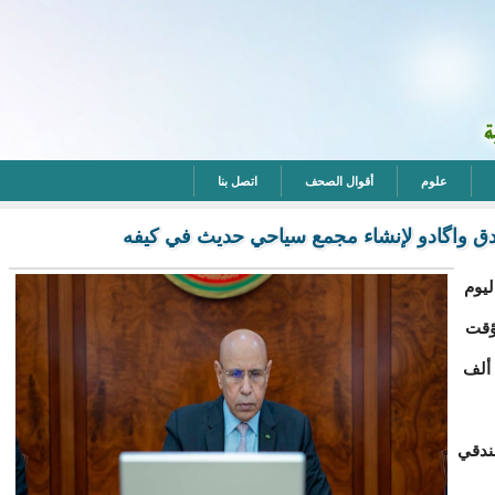
علوم
أقوال الصحف
اتصل بنا
ق واگادو لإنشاء مجمع سياحي حديث في كيفه
ليوم
ؤقت
لقطعة أرضية تبلغ مساحتها هكتارين ونصف "25 ألف
ندقي