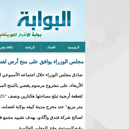
الرئييسية
اقتصاد
الرياضة
ثقافة وفن
مجلس الوزراء يوافق على منح أرض لفند
صادق مجلس الوزراء خلال اجتماعه الأسبوعي ا
الأربعاء، على مشروع مرسوم يقضي بالمنح الم
متر مربع" عند مخرج مدينة كيفه بولاية لعصابه،
لصالح شركة فندق واگادو، بهدف تشييد مجمع ف
رفيع المستوى وفق المعايير العالمية.