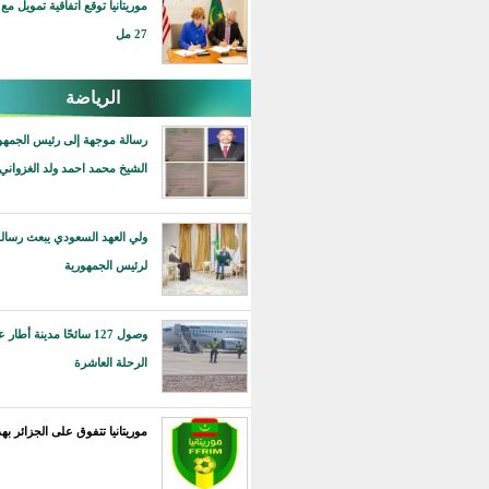
موريتانيا توقع اتفاقية تمويل مع أمريكا بقيمة
27 مل
الرياضة
رسالة موجهة إلى رئيس الجمهورية محمد ولد
الشيخ محمد احمد ولد الغزواني
ولي العهد السعودي يبعث رسالة خطية
لرئيس الجمهورية
وصول 127 سائحًا مدينة أطار على متن
الرحلة العاشرة
موريتانيا تتفوق على الجزائر بهدف دون رد