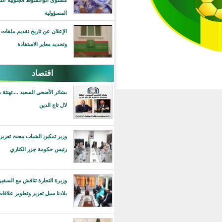
مستوى انواكشوط الجنوبية على مستوى
المسؤولية
الإعلان عن تاريخ تقديم ملفات دعم الصحافة
وتحديد معاير الاستفادة
اقتصاد
بشائر الأضحى السعيد ....تهنئة مفعمة بالتقدير
لال تاج الدين
وزير تمكين الشباب يبحث تعزيز التعاون مع
رئيس حكومة جزر الكناري
وزيرة التجارة تناقش مع السفير لبريطاني في
بلادنا سبل تعزيز وتطوير علاقات التعاون