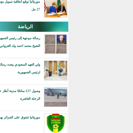
موريتانيا توقع اتفاقية تمويل مع أمريكا بقيمة
27 مل
الرياضة
رسالة موجهة إلى رئيس الجمهورية محمد ولد
الشيخ محمد احمد ولد الغزواني
ولي العهد السعودي يبعث رسالة خطية
لرئيس الجمهورية
وصول 127 سائحًا مدينة أطار على متن
الرحلة العاشرة
موريتانيا تتفوق على الجزائر بهدف دون رد