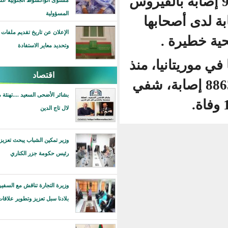
 عدد الإصابات في موريتانيا 904 إصابة بالفيروس
مستوى انواكشوط الجنوبية على مستوى
المسؤولية
عراض، و55 إصابة لدى أصحابها
الإعلان عن تاريخ تقديم ملفات دعم الصحافة
وتحديد معاير الاستفادة
يتانيا، منذ
اقتصاد
أول إصابة منتصف مارس الماضي، إلى 8863 إصابة، شفي
بشائر الأضحى السعيد ....تهنئة مفعمة بالتقدير
لال تاج الدين
وزير تمكين الشباب يبحث تعزيز التعاون مع
رئيس حكومة جزر الكناري
وزيرة التجارة تناقش مع السفير لبريطاني في
بلادنا سبل تعزيز وتطوير علاقات التعاون