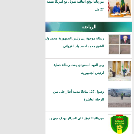
موريتانيا توقع اتفاقية تمويل مع أمريكا بقيمة
27 مل
الرياضة
رسالة موجهة إلى رئيس الجمهورية محمد ولد
الشيخ محمد احمد ولد الغزواني
ولي العهد السعودي يبعث رسالة خطية
لرئيس الجمهورية
وصول 127 سائحًا مدينة أطار على متن
الرحلة العاشرة
موريتانيا تتفوق على الجزائر بهدف دون رد