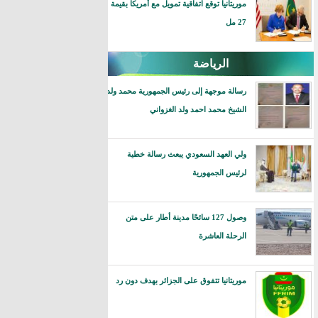
موريتانيا توقع اتفاقية تمويل مع أمريكا بقيمة
27 مل
الرياضة
رسالة موجهة إلى رئيس الجمهورية محمد ولد
الشيخ محمد احمد ولد الغزواني
ولي العهد السعودي يبعث رسالة خطية
لرئيس الجمهورية
وصول 127 سائحًا مدينة أطار على متن
الرحلة العاشرة
موريتانيا تتفوق على الجزائر بهدف دون رد