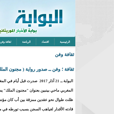
الرئييسية
اقتصاد
الرياضة
ثقافة وفن
ثقافة وفن
ثقافة ؛ وفن ــ صدور رواية ( مجنون المل
البوابة ــ 21 آذار 2017 صدرت قبل 
المغربي ماحي بينبين بعنوان "مجنون الملك" يست
ظلت طوال نحو عقدين ممزقة بين أب كان مؤنسا 
قادته الأقدار لغياهب السجن بسبب تورطه في مح