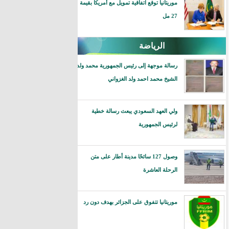
موريتانيا توقع اتفاقية تمويل مع أمريكا بقيمة
27 مل
الرياضة
رسالة موجهة إلى رئيس الجمهورية محمد ولد
الشيخ محمد احمد ولد الغزواني
ولي العهد السعودي يبعث رسالة خطية
لرئيس الجمهورية
وصول 127 سائحًا مدينة أطار على متن
الرحلة العاشرة
موريتانيا تتفوق على الجزائر بهدف دون رد