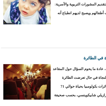
لتقديم المشورات التربوية والأسرية:
أطفالهم ويصبح لديهم انطباع أنه
ة في الطائرة
 جوي جديد، عادة ما يحوم السؤال حول المقاعد
النجاة في حال تعرضت الطائرة
لحادث.وفي هذا السياق، أودى تحطم إحدى الطائرات بكولومبيا بحياة حوالي 71
لبرازيلي شابيكوينسي، بحسب صحيفة