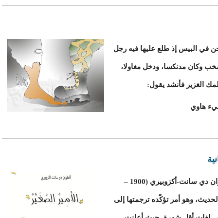
حن في البيس إذ طلع عليها فيه رجل
خب وكان مدنكسا، ودخل مغاولا،
مك الغزير فأنشد يقول:
شيء هاوي
ية
تعدّ قصة "الأمير الصغير" للكاتب الفرنسي أنطوان دي سانت-أكزوبيري (1900 –
الحديث، وهو أمر تؤكّده ترجمتها إلى
لى لغات أقل شهرة، حيث أعلنت