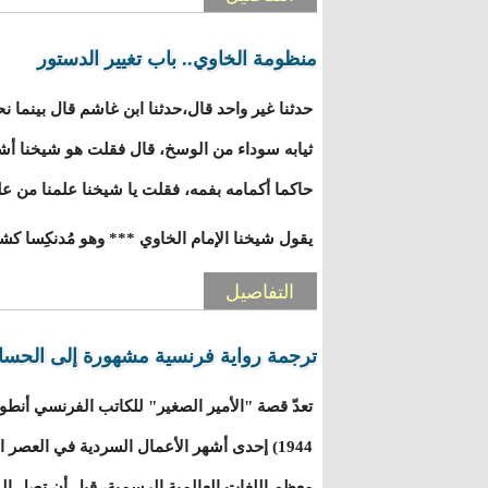
منظومة الخاوي.. باب تغيير الدستور
حدثنا غير واحد قال،حدثنا ابن غاشم قال بينما ن
ثيابه سوداء من الوسخ، قال فقلت هو شيخنا أش
حاكما أكمامه بفمه، فقلت يا شيخنا علمنا من عل
يقول شيخنا الإمام الخاوي *** وهو مُدنكِسا ك
التفاصيل
ترجمة رواية فرنسية مشهورة إلى الحسان
1944) إحدى أشهر الأعمال السردية في العصر 
معظم اللغات العالمية الرسمية، قبل أن تصل إ