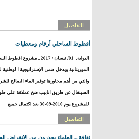
التفاصيل
أفطوط الساحلي أرقام ومعطيات
البوابة, 01/ نيسان / 2017 ـ ﻣﺸ
ﺍﻟﻤﻮﺭﻳﺘﺎﻧﻴﺔ ﻭﻳﺪﺧﻞ ضمن ﺍﻹﺳﺘﺮﺍﺗﻴﺠﻴﺔ ﺍ ﻟﻮﻃﻨﻴﺔ 
ﻭﺍﻟﺘﻲ ﻣﻦ ﺃﻫﻢ ﻣﺤﺎﻭﺭﻫﺎ ﺗﻮﻓﻴﺮ ﺍﻟﻤﺎﺀ ﺍﻟﺼﺎﻟﺢ ﻟﻠﺸ
ﻟﻠﻤﺸﺮﻭﻉ ﻳﻮﻡ 2010-09-30 ﺑﻌﺪ ﺍﻛﺘﻤﺎﻝ ﺟﻤﻴﻊ
التفاصيل
ثقافة ــ العلماء يحذرون من الانقراض ال