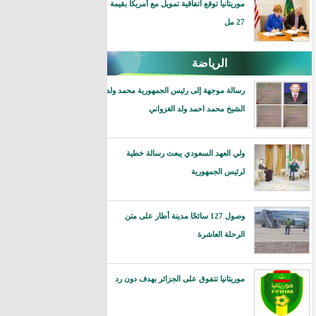
موريتانيا توقع اتفاقية تمويل مع أمريكا بقيمة
27 مل
الرياضة
رسالة موجهة إلى رئيس الجمهورية محمد ولد
الشيخ محمد احمد ولد الغزواني
ولي العهد السعودي يبعث رسالة خطية
لرئيس الجمهورية
وصول 127 سائحًا مدينة أطار على متن
الرحلة العاشرة
موريتانيا تتفوق على الجزائر بهدف دون رد