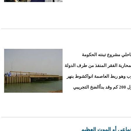
ﺮﻭﻉ ﺍﻓﻄﻮﻁ ﺍﻟﺴﺎﺣﻠﻲ ﻣﺸﺮﻭﻉ ﺗﺒﻨﺘﻪ ﺍﻟﺤﻜﻮﻣﺔ
ﻟﻤﺤﺎﺭﺑﺔ ﺍﻟﻔﻘﺮ ﺍﻟﻤﻨﻔﺬ ﻣﻦ ﻃﺮﻑ ﺍﻟﺪﻭﻟﺔ
ﺮﺏ ﻭﻫﻮ ﺭﺑﻂ ﺍﻟﻌﺎﺻﻤﺔ ﺍﻧﻮﺍﻛﺸﻮﻁ ﺑﻨﻬﺮ
ﺍﻟﺴﻴﻨﻐﺎﻝ ﻋﻦ ﻃﺮﻳﻖ ﺍﻧﺎﺑﻴﺐ ﺿﺦ ﻋﻤﻼﻗﺔ ﻋﻠﻰ ﻃﻮﻝ 200 ﻛﻢ وقد ﺑﺪأﺍﻟﻀﺦ ﺍﻟﺘﺠﺮﻳﺒﻲ
جماعي أو الموت العظيم