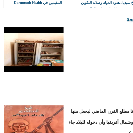
 سيديا.. هدوء الدولة وصلابة التكوين
المقيمين في Dartmouth Health
أمطار في ست ولايات كسرت حاجز 90 ملم ببعض
ي خدمة قطاع الإقتصاد و المالية
جة
سريع التعاون في
تحذر من موجة حر تصل 48 درجة مئوية شمال
ا مطلع القرن الماضي ليجعل منها
ال أفريقيا وأن دخوله للبلاد جاء