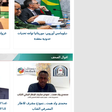
الوزير الأول يدعو الولاة إلى التنسيق
تنفيذ المشاريع التنموية
أسرة متضررة من الأمطار في كيفة
دبلوماسي أوروبي: موريتانيا تواجه تحديات
غزوان
انتخاب محمد الأمين أعمر نقيبا لهيئة 
حدودية معقدة
الموريتانيين
وزيرة العمل الإجتماعي والطفولة وال
اقوال الصحف
المفوضية الأممية السامية لشؤون اللاج
ولد الزين يبحث مع السفير التركي وش
فرص الاستثمار في موريتانيا
اختتام المنتدى الموريتاني–العماني للر
مذكرات تفاهم لتعزيز التعاون الرقمي
تسحيل تساقطات مطرية متفاوتة في م
محمدى ولد همت....نموذج مشرف للاطار
8%af-
المصرفي الشاب
الحوض الشرقي