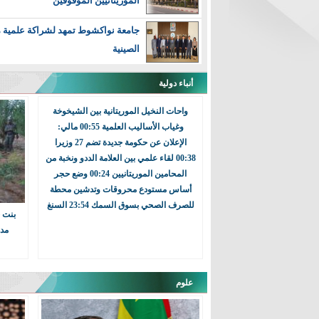
الموريتانيين الموقوفين
جامعة نواكشوط تمهد لشراكة علمية 
الصينية
مباحثات موريتانية-صينية لتعزيز الش
أنباء دولية
التعليم العالي
واحات النخيل الموريتانية بين الشيخوخة
وغياب الأساليب العلمية 00:55 مالي:
الأرصاد الجوية تتوقع أمطارا في عدد من
الإعلان عن حكومة جديدة تضم 27 وزيرا
نواكشوط
00:38 لقاء علمي بين العلامة الددو ونخبة من
المحامين الموريتانيين 00:24 وضع حجر
لتسريع تحولها الرقمي: موريتانيا تستعي
أساس مستودع محروقات وتدشين محطة
للصرف الصحي بسوق السمك 23:54 السنغ
بنت 
موريتانيا: منجم تازيازت يسجل ارتفاعاً
مدرة
الذهب خلال النصف الأول من 2026
سفير المغرب بنواكشوط: موريتانيا و
علوم
للعب دور طلائعي في استقرار الإقليم