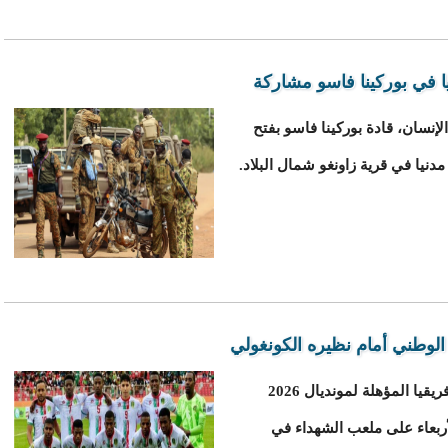
إنسان، قادة بوركينا فاسو بفتح
استهل المنتخب الوطني مشواره في تصفيات إفريقيا المؤهلة لمونديال 2026
نغو الديموقراطية 0-2 امس الأربعاء على ملعب الشهداء في