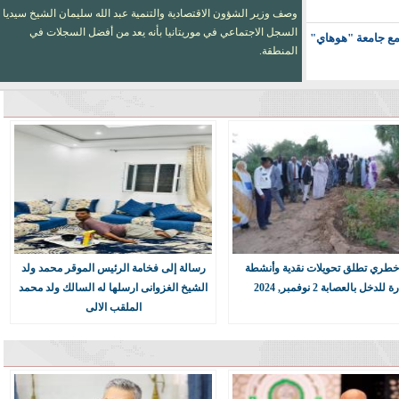
أعلنت وزارة التجهيز والنقل أن الفرق التابعة لمؤسسة صيانة الطرق
أكملت الأشغال في جسر تويجكجيت وفق المعايير الفنية المطلوبة.
مع جامعة "هوهاي"
راكة بين مؤسسات
 الولايات بينها
ن بالخبرة العمانية
خطري تطلق تحويلات نقدية وأنشطة
رسالة إلى فخامة الرئيس الموقر محمد ولد
 طفيفاً في إنتاج
 للدخل بالعصابة 2 نوفمبر, 2024
الشيخ الغزوانى ارسلها له السالك ولد محمد
الملقب الالى
المغرب مدعوان