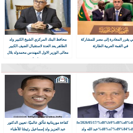
 مع الحكومة لتسريع
مفوضية الأمن الغذائي توزع مساعدات غذائية على 38
ي يقرر المغادرة إلى مصر للمشاركة
محافظ البنك المركزي الشيخ الكبير ولد
المحامين
في القمة العربية الطارئة
الطاهر يعد العدة لاستقبال الضيف الكبير
معالى الوزير الاول المهندس محمدولد بلال
فى عدل بكرو
أسرة تلتقي ممثل
ئين في موريتانيا
ركة "كاردمير"
قمنة بتوقيع
ناطق من ولاية
https://erimal.info/2026/05/17/%d8%b9%d8%a8%d
كفاءة موريتانية تتألق عالميًا: تعيين الدكتور
%d8%a7%d9%84%d9%8عبد الله ولد
عبد العزيز ولد إسماعيل رئيسًا للأطباء