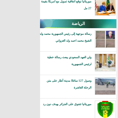
موريتانيا توقع اتفاقية تمويل مع أمريكا بقيمة
27 مل
الرياضة
رسالة موجهة إلى رئيس الجمهورية محمد ولد
الشيخ محمد احمد ولد الغزواني
ولي العهد السعودي يبعث رسالة خطية
لرئيس الجمهورية
وصول 127 سائحًا مدينة أطار على متن
الرحلة العاشرة
موريتانيا تتفوق على الجزائر بهدف دون رد