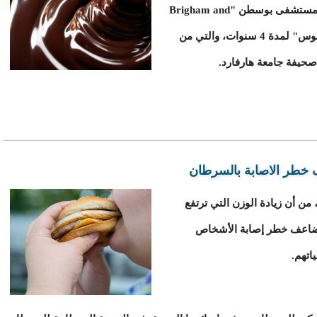
وأطلق باحثون من كلية الطب بجامعة هارفارد ومستشفى بوسطن "Brigham and
Women's Hospital" التجارب السريرية "كوسموس" لمدة 4 سنوات، والتي من
 خطر الاصابة بالسرطان
ية حديثة، من أن زيادة الوزن التي ترتفع
د تضاعف خطر إصابة الأشخاص
اتهم.