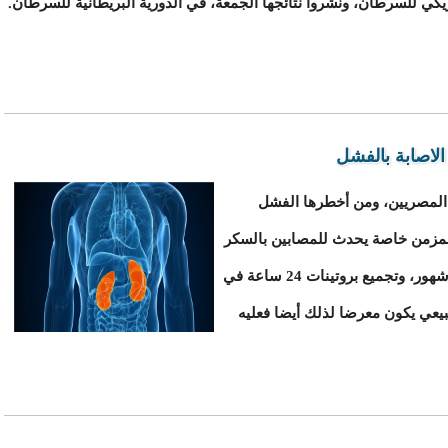
يكي للسرطان، ونشروا نتائجها الجمعة، في الدورية البريطانية للسرطان.
لاصابة بالفشل
 المصريين، ومن أخطرها الفشل
المزمن خاصة يحدث للمصابين بالسكر
والضغط، فيجب إجراء تحليل وظائف كلى كل 3 شهور، وتجميع بروتينات 24 ساعة في
ن الطبيعي يكون معرضا لذلك أيضا فعليه