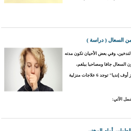
ن السعال ( دراسة )
التدخين، وفي بعض الأحيان تكون مدته
أن يكون السعال جافا ومصاحبا ببلغم،
وبحسب تقرير للموقع الإلكترونى لصحيفة "تايمز أوف إنديا" توجد 6 علاجات منزلية
مل الآتي:
طوابير أمام المختبر