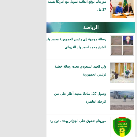
موريتانيا توقع اتفاقية تمويل مع أمريكا بقيمة
27 مل
الرياضة
رسالة موجهة إلى رئيس الجمهورية محمد ولد
الشيخ محمد احمد ولد الغزواني
ولي العهد السعودي يبعث رسالة خطية
لرئيس الجمهورية
وصول 127 سائحًا مدينة أطار على متن
الرحلة العاشرة
موريتانيا تتفوق على الجزائر بهدف دون رد