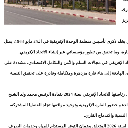
ترك،
زيز
وأضاف البيان أن الاحتفال باليوم الإفريقي، الذي يخلد ذكرى تأسيس منظمة الوحدة الإفريقية في الـ25 مايو 1963، يمثل
رة، وما تحقق من تطور مؤسساتي عبر إنشاء الاتحاد الإفريقي.
حاد الإفريقي في مجالات السلم والأمن والتكامل الاقتصادي، مشددة على
ضرورة تسريع تنفيذ أجندة الاتحاد الإفريقي 2063، الهادفة إلى بناء قارة مزدهرة ومتكاملة وقادرة على تحقيق التنمية
كما أعربت موريتانيا عن اعتزازها بما حققته خلال رئاستها للاتحاد الإفريقي سنة 2024 بقيادة الرئيس محمد ولد الشيخ
دعم حضور القارة الإفريقية وتوحيد مواقفها تجاه القضايا المشتركة،
لتنمية والاندماج القاري.
وأشار البيان إلى أهمية موضوع الاتحاد الإفريقي لسنة 2026 المتعلق بضمان التوفر المستدام للمياه وخدمات الصرف