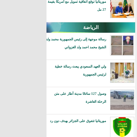
موريتانيا توقع اتفاقية تمويل مع أمريكا بقيمة
27 مل
الرياضة
رسالة موجهة إلى رئيس الجمهورية محمد ولد
الشيخ محمد احمد ولد الغزواني
ولي العهد السعودي يبعث رسالة خطية
لرئيس الجمهورية
وصول 127 سائحًا مدينة أطار على متن
الرحلة العاشرة
موريتانيا تتفوق على الجزائر بهدف دون رد