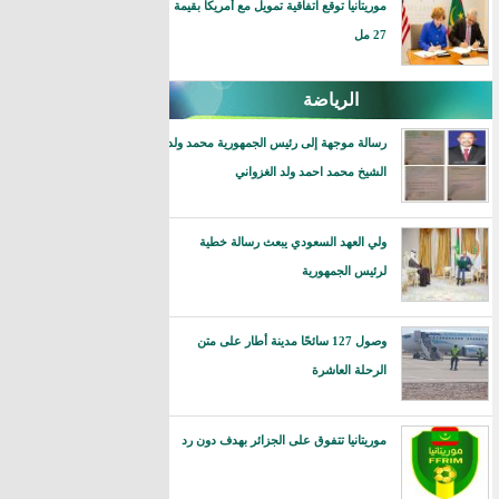
موريتانيا توقع اتفاقية تمويل مع أمريكا بقيمة
27 مل
الرياضة
رسالة موجهة إلى رئيس الجمهورية محمد ولد
الشيخ محمد احمد ولد الغزواني
ولي العهد السعودي يبعث رسالة خطية
لرئيس الجمهورية
وصول 127 سائحًا مدينة أطار على متن
الرحلة العاشرة
موريتانيا تتفوق على الجزائر بهدف دون رد