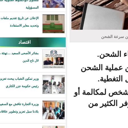
مستوى انواكشوط الجنوبية على مستوى
المسؤولية
الإعلان عن تاريخ تقديم ملفات دعم الصحافة
وتحديد معاير الاستفادة
اقتصاد
شحن.
بشائر الأضحى السعيد ....تهنئة مفعمة بالتقدير
لال تاج الدين
2 دقيقة من عملية الشحن
ية.
وزير تمكين الشباب يبحث تعزيز التعاون مع
رئيس حكومة جزر الكناري
لمكالمة أو
ثير من
وزيرة التجارة تناقش مع السفير لبريطاني في
بلادنا سبل تعزيز وتطوير علاقات التعاون