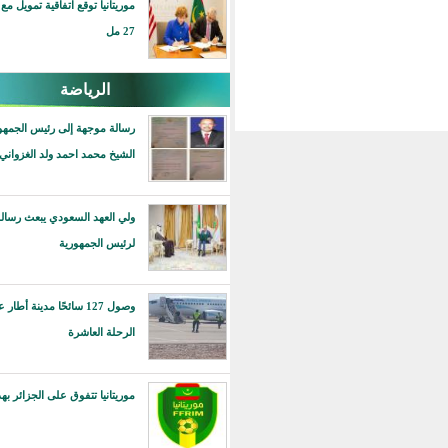
موريتانيا توقع اتفاقية تمويل مع أمريكا بقيمة
27 مل
الرياضة
رسالة موجهة إلى رئيس الجمهورية محمد ولد
الشيخ محمد احمد ولد الغزواني
ولي العهد السعودي يبعث رسالة خطية
لرئيس الجمهورية
وصول 127 سائحًا مدينة أطار على متن
الرحلة العاشرة
موريتانيا تتفوق على الجزائر بهدف دون رد